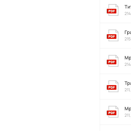
Ти
214
Гр
215
Мр
214
Тр
211
Мр
211