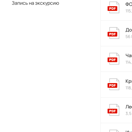
Запись на экскурсию
ФО
115,
До
56 
Ча
114
Кр
118
Ле
3,5