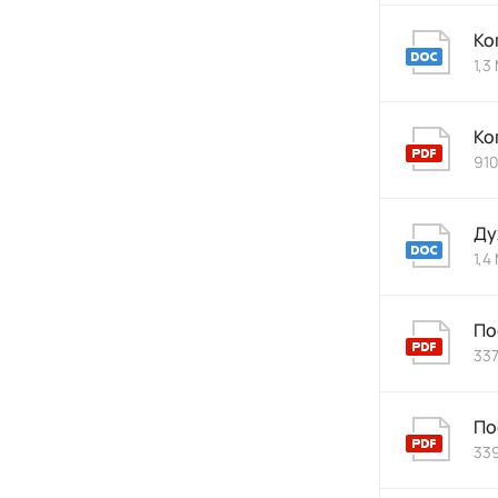
Ко
1,3
Ко
910
Ду
1,4
По
337
По
339