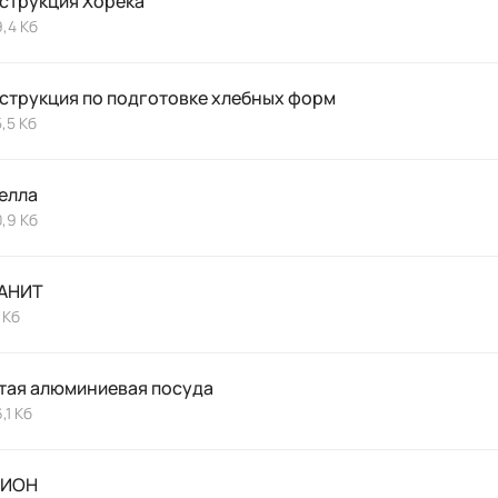
струкция Хорека
,4 Кб
струкция по подготовке хлебных форм
,5 Кб
елла
,9 Кб
АНИТ
 Кб
тая алюминиевая посуда
,1 Кб
РИОН