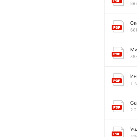
898
Ск
681
Ми
363
Ин
1,1
Са
2,2
Уч
308