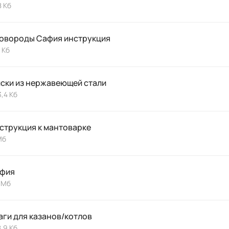
 Кб
овороды Сафия инструкция
 Кб
ски из нержавеющей стали
,4 Кб
струкция к мантоварке
 Мб
фия
 Мб
аги для казанов/котлов
,9 Кб