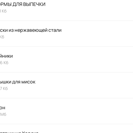
РМЫ ДЛЯ ВЫПЕЧКИ
1 Кб
ски из нержавеющей стали
Кб
йники
,6 Кб
ышки для мисок
,7 Кб
он
 Мб