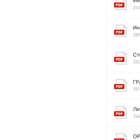
Ин
249
Ин
285
Ст
350
ГР
351
Ли
346
О