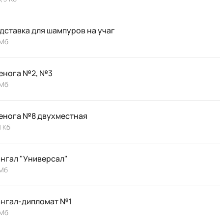
дставка для шампуров на учаг
 Мб
енога №2, №3
 Мб
енога №8 двухместная
1 Кб
нгал "Универсал"
 Мб
нгал-дипломат №1
 Мб