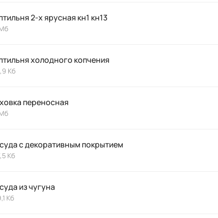
птильня 2-х ярусная кн1 кн13
 Мб
птильня холодного копчения
,9 Кб
ховка переносная
 Мб
суда с декоративным покрытием
,5 Кб
суда из чугуна
,1 Кб