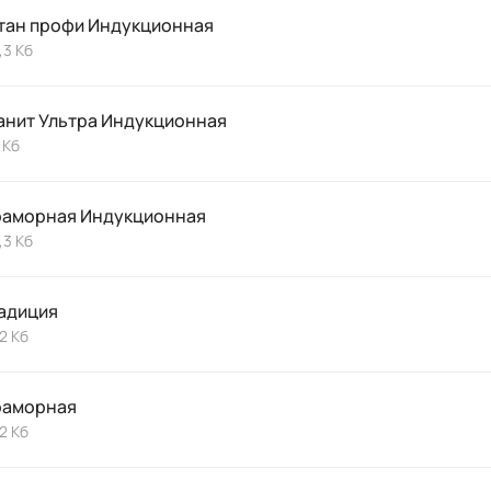
тан профи Индукционная
,3 Кб
анит Ультра Индукционная
 Кб
аморная Индукционная
,3 Кб
адиция
,2 Кб
аморная
,2 Кб