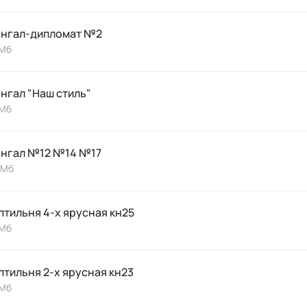
нгал-дипломат №2
 Мб
нгал "Наш стиль"
 Мб
нгал №12 №14 №17
 Мб
птильня 4-х ярусная кн25
 Мб
птильня 2-х ярусная кн23
 Мб