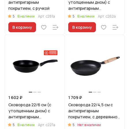
антипригарным
утолщенным дном) с
покрытием, с ручкой
антипригарным
покрытием, с ручкой
5
5
В наличии
Арт.
с281а
В наличии
Арт.
с262а
В корзину
В корзину
1 602 ₽
1 709 ₽
Сковорода 22/6 см (с
Сковорода 22/4,5 см с
утолщенным дном) с
антипригарным
антипригарным
покрытием, с деревянной
покрытием, с ручкой
ручкой.
5
5
В наличии
Арт.
с227а
Нет в наличии