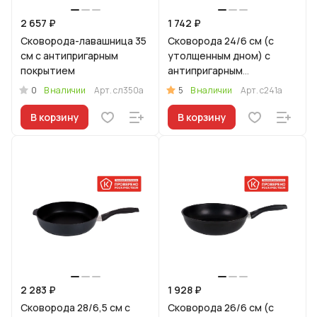
2 657 ₽
1 742 ₽
Сковорода-лавашница 35
Сковорода 24/6 см (с
см с антипригарным
утолщенным дном) с
покрытием
антипригарным
покрытием, с ручкой
0
5
В наличии
Арт.
сл350а
В наличии
Арт.
с241а
В корзину
В корзину
2 283 ₽
1 928 ₽
Сковорода 28/6,5 см с
Сковорода 26/6 см (с