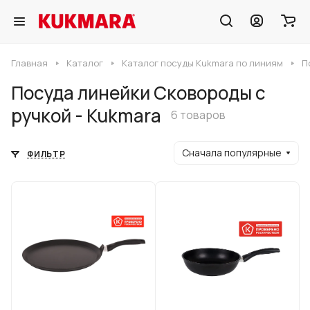
Главная
Каталог
Каталог посуды Kukmara по линиям
П
Посуда линейки Сковороды с
ручкой - Kukmara
6 товаров
Сначала популярные
ФИЛЬТР