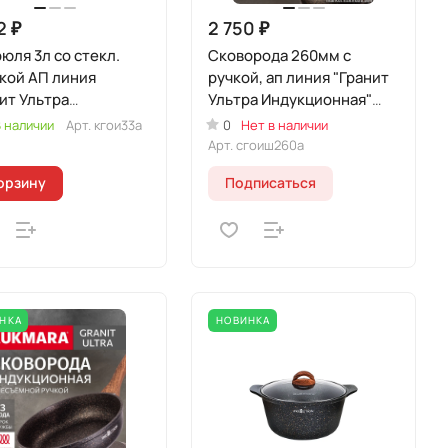
2 ₽
2 750 ₽
юля 3л со стекл.
Сковорода 260мм с
кой АП линия
ручкой, ап линия "Гранит
ит Ультра
Ультра Индукционная"
кционная"
(оригинальный)
 наличии
Арт.
кгои33а
0
Нет в наличии
гинальный)
Арт.
сгоиш260а
орзину
Подписаться
НКА
НОВИНКА