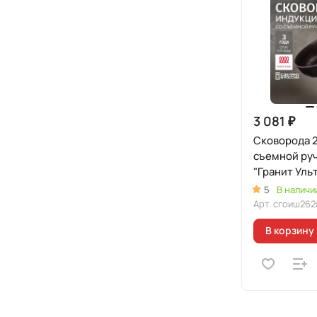
3 081 ₽
Сковорода 
съемной руч
"Гранит Уль
Индукционн
5
В наличи
(оригиналь
Арт.
сгоиш262
В корзину