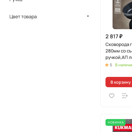
Цвет товара
2 817 ₽
Сковорода 
280мм со с
ручкой,АП л
(черный)
5
В наличи
В корзину
НОВИНКА