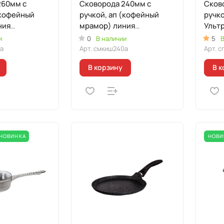
260мм с
Сковорода 240мм с
Сков
(кофейный
ручкой, ап (кофейный
ручко
ния
мрамор) линия
Ульт
"Мраморная
(ори
и
0
В наличии
5
В
ая"
индукционная"
а
Арт.
смкиш240а
Арт.
с
В корзину
В к
НОВИНКА
НОВИ