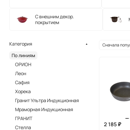
С внешним декор.
покрытием
Категория
Сначала попу
По линиям
ОРИОН
Леон
Сафия
Хорека
Гранит Ультра Индукционная
Мраморная Индукционная
ГРАНИТ
2 185 ₽
Стелла