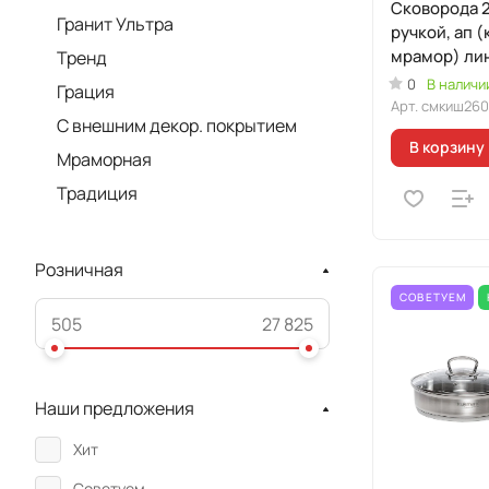
Сковорода 
Гранит Ультра
ручкой, ап 
мрамор) ли
Тренд
"Мраморная
0
В наличи
Грация
индукционн
Арт.
смкиш260
С внешним декор. покрытием
В корзину
Мраморная
Традиция
Розничная
СОВЕТУЕМ
Наши предложения
Хит
Советуем