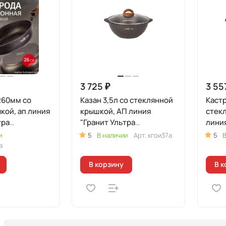
3 725 ₽
3 55
260мм со
Казан 3,5л со стеклянной
Каст
кой, ап линия
крышкой, АП линия
стек
тра
"Гранит Ультра
линия
ая"
Индукционная"
(Ори
и
5
В наличии
Арт.
кгои37а
5
В
ный)
(оригинальный)
а
В корзину
В к