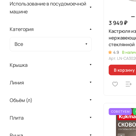
Использование в посудомоечной
машине
3 949 ₽
Категория
Кастрюля и
нержавеюще
Все
стеклянной
линия "Леон
4.9
В нали
Арт.
LN-CA302
Крышка
В корзину
Линия
Объём (л)
СОВЕТУЕМ
Плита
Ручка