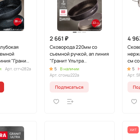
2 661 ₽
4 96
глубокая
Сковорода 220мм со
Сков
ъемной
съемной ручкой, ап линия
нерж
иния "Гранит"
"Гранит Ультра
см со
Индукционная"
крышк
и
Арт.
сггч282а
5
В наличии
5
Н
(оригинальный)
Арт.
сгоиш222а
Арт.
S
Подписаться
По
ХИТ