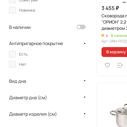
3 455 ₽
Новинка
Сковорода 
"ОРИОН" 2,2
В наличии
диаметром 2
стеклянной
4
В наличи
Арт.
ORN-FP22
Антипригарное покрытие
В корзину
Есть
Нет
Вид дна
Диаметр дна (см)
Диаметр изделия (см)