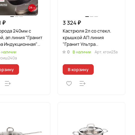
1 ₽
3 324 ₽
орода 240мм с
Кастрюля 2л со стекл.
й, ап линия "Гранит
крышкой АП линия
ра Индукционная"
"Гранит Ультра
гинальный)
Индукционная"
 наличии
0
В наличии
Арт.
кгои23а
(оригинальный)
гоиш240а
орзину
В корзину