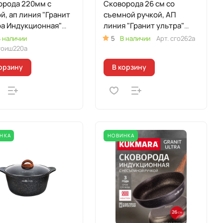
орода 220мм с
Сковорода 26 см со
й, ап линия "Гранит
съемной ручкой, АП
ра Индукционная"
линия "Гранит ультра"
гинальный)
(Оригинальный)
 наличии
5
В наличии
Арт.
сго262а
гоиш220а
орзину
В корзину
НКА
НОВИНКА