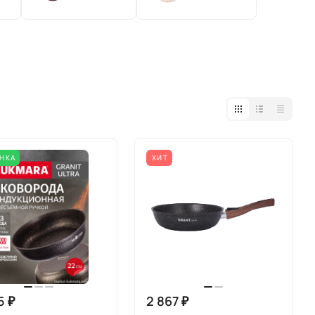
НКА
ХИТ
5 ₽
2 867 ₽