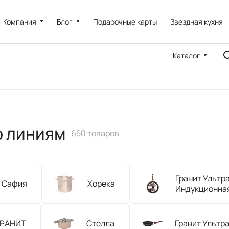
Компания
Блог
Подарочные карты
Звездная кухня
Каталог
о линиям
650 товаров
Гранит Ультр
Сафия
Хорека
Индукционна
ГРАНИТ
Стелла
Гранит Ультр