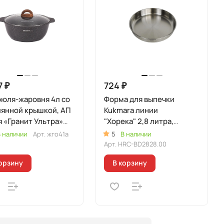
7 ₽
724 ₽
рюля-жаровня 4л со
Форма для выпечки
лянной крышкой, АП
Kukmara линии
 «Гранит Ультра»
"Хорека" 2,8 литра,
гинальный)
диаметром 28см
 наличии
Арт.
жго41а
5
В наличии
Арт.
HRC-BD2828.00
орзину
В корзину