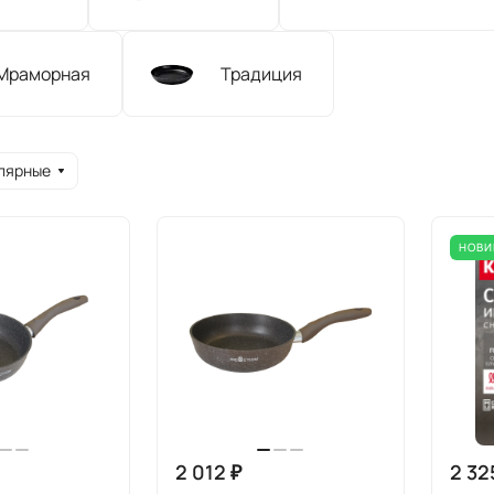
Мраморная
Традиция
лярные
НОВИ
2 012 ₽
2 32