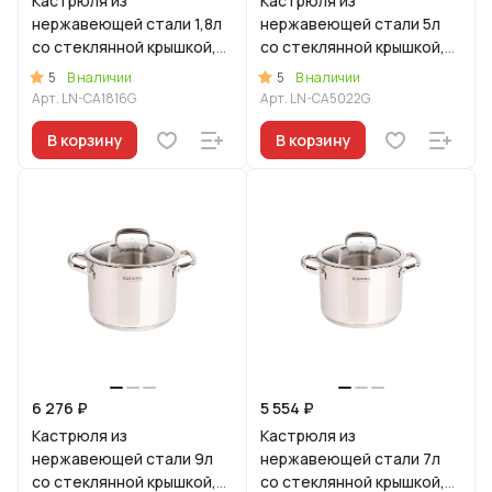
Кастрюля из
Кастрюля из
нержавеющей стали 1,8л
нержавеющей стали 5л
со стеклянной крышкой,
со стеклянной крышкой,
линия "Леон"
линия "Леон"
5
5
В наличии
В наличии
Арт.
LN-CA1816G
Арт.
LN-CA5022G
В корзину
В корзину
6 276 ₽
5 554 ₽
Кастрюля из
Кастрюля из
нержавеющей стали 9л
нержавеющей стали 7л
со стеклянной крышкой,
со стеклянной крышкой,