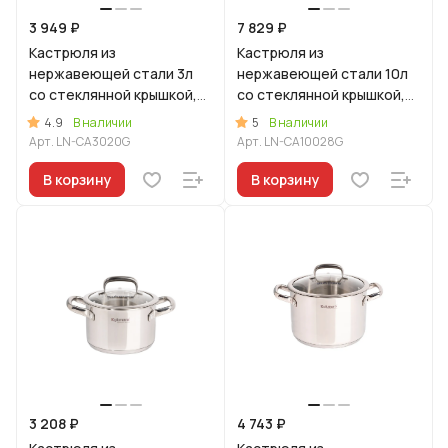
3 949 ₽
7 829 ₽
Кастрюля из
Кастрюля из
нержавеющей стали 3л
нержавеющей стали 10л
со стеклянной крышкой,
со стеклянной крышкой,
линия "Леон"
линия "Леон"
4.9
5
В наличии
В наличии
Арт.
LN-CA3020G
Арт.
LN-CA10028G
В корзину
В корзину
3 208 ₽
4 743 ₽