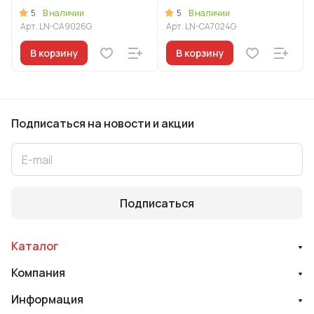
линия "Леон"
линия "Леон"
5
5
В наличии
В наличии
Арт.
LN-CA9026G
Арт.
LN-CA7024G
В корзину
В корзину
Подписаться
на новости и акции
Подписаться
Каталог
Компания
Информация